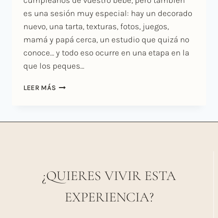
cumpleaños de vuestro bebé, pero también
es una sesión muy especial: hay un decorado
nuevo, una tarta, texturas, fotos, juegos,
mamá y papá cerca, un estudio que quizá no
conoce… y todo eso ocurre en una etapa en la
que los peques…
CÓMO
LEER MÁS
PREPARAR
A
TU
BEBÉ
PARA
UNA
SESIÓN
SMASH
¿QUIERES VIVIR ESTA
CAKE
EXPERIENCIA?