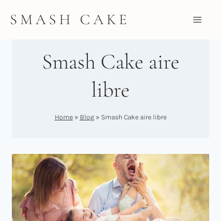
Saltar
SMASH CAKE
al
contenido
Smash Cake aire
libre
Home
»
Blog
»
Smash Cake aire libre