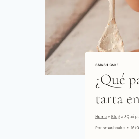
SMASH CAKE
¿Qué pa
tarta e
Home
»
Blog
»
¿Qué pa
Por
smashcake
16/