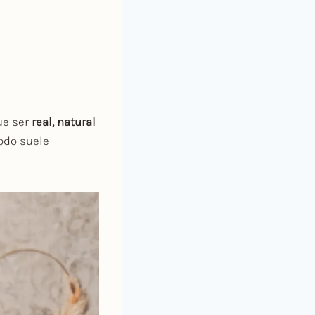
ue ser
real, natural
todo suele