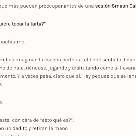
 que más pueden preocupar antes de una
sesión Smash Ca
iere tocar la tarta?”
muchísimo.
ilias imaginan la escena perfecta: el bebé sentado delant
leno de nata, riéndose, jugando y disfrutando como si lleva
nto. Y a veces pasa, claro que sí. Hay peques que se lanza
s.
o.
astel con cara de “esto qué es?”.
on un dedito y retiran la mano.