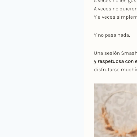
A veces no les gust
A veces no quiere
Y a veces simplem
Y no pasa nada.
Una sesión Smash C
y respetuosa con e
disfrutarse much