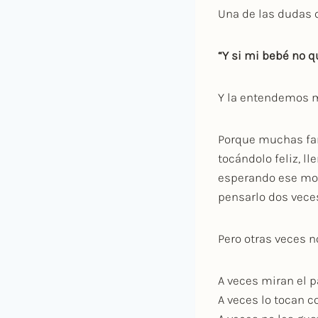
Una de las dudas
“Y si mi bebé no qu
Y la entendemos 
Porque muchas fam
tocándolo feliz, l
esperando ese mome
pensarlo dos vece
Pero otras veces n
A veces miran el p
A veces lo tocan c