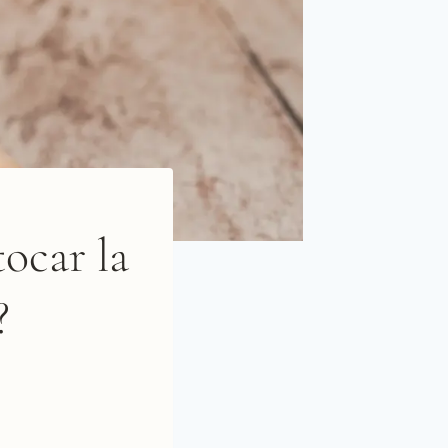
tocar la
?