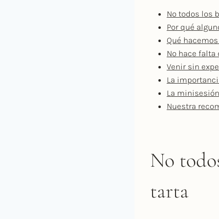
No todos los b
Por qué algun
Qué hacemos s
No hace falta 
Venir sin exp
La importanci
La minisesión
Nuestra recom
No todos
tarta