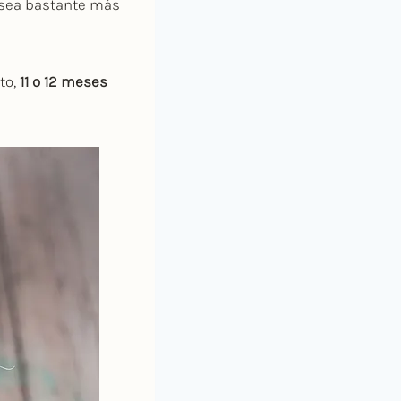
n sea bastante más
to,
11 o 12 meses