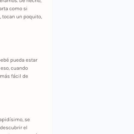
peramos. De hecho,
tarta como si
 tocan un poquito,
bebé pueda estar
r eso, cuando
más fácil de
rapidísimo, se
 descubrir el