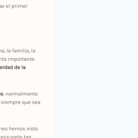
ar el primer
, la familia, la
unta importante:
erdad de la
os
, normalmente
siempre que sea
ones hemos visto
 esa parte tan