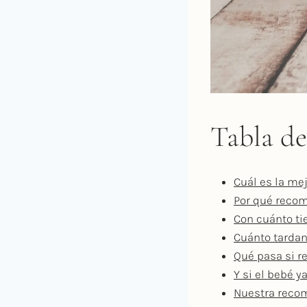
Tabla d
Cuál es la me
Por qué reco
Con cuánto t
Cuánto tardan 
Qué pasa si r
Y si el bebé 
Nuestra recom