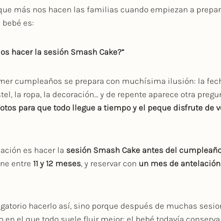
que más nos hacen las familias cuando empiezan a prepar
 bebé es:
os hacer la sesión Smash Cake?”
imer cumpleaños se prepara con muchísima ilusión: la fecha
stel, la ropa, la decoración… y de repente aparece otra preg
otos para que todo llegue a tiempo y el peque disfrute de v
ación es hacer la
sesión Smash Cake antes del cumpleañ
ene entre
11 y 12 meses
, y reservar con
un mes de antelación
igatorio hacerlo así, sino porque después de muchas sesi
en el que todo suele fluir mejor: el bebé todavía conserva