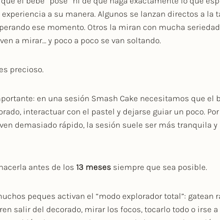
e que el bebé “pose” ni de que haga exactamente lo que es
 experiencia a su manera. Algunos se lanzan directos a la 
perando ese momento. Otros la miran con mucha seriedad,
lven a mirar… y poco a poco se van soltando.
es precioso.
importante: en una sesión Smash Cake necesitamos que el 
orado, interactuar con el pastel y dejarse guiar un poco. Po
ven demasiado rápido, la sesión suele ser más tranquila y 
hacerla antes de los
13 meses
siempre que sea posible.
 muchos peques activan el “modo explorador total”: gatean 
en salir del decorado, mirar los focos, tocarlo todo o irse a