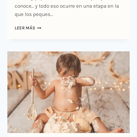
conoce… y todo eso ocurre en una etapa en la
que los peques…
CÓMO
LEER MÁS
PREPARAR
A
TU
BEBÉ
PARA
UNA
SESIÓN
SMASH
CAKE