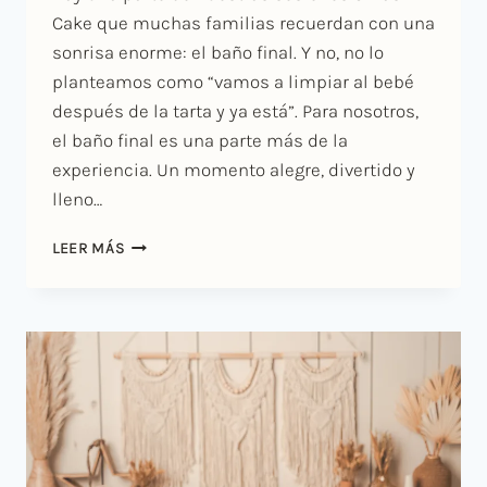
Cake que muchas familias recuerdan con una
sonrisa enorme: el baño final. Y no, no lo
planteamos como “vamos a limpiar al bebé
después de la tarta y ya está”. Para nosotros,
el baño final es una parte más de la
experiencia. Un momento alegre, divertido y
lleno…
SMASH
LEER MÁS
CAKE
CON
BAÑO
FINAL:
POR
QUÉ
SUELE
SER
UNO
DE