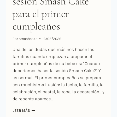
sesión Smash Cake
para el primer
cumpleaños
Por
smashcake
16/05/2026
Una de las dudas que más nos hacen las
familias cuando empiezan a preparar el
primer cumpleaños de su bebé es: “Cuándo
deberíamos hacer la sesión Smash Cake?” Y
es normal. El primer cumpleaños se prepara
con muchísima ilusión: la fecha, la familia, la
celebración, el pastel, la ropa, la decoración… y
de repente aparece…
CUÁNDO
LEER MÁS
HACER