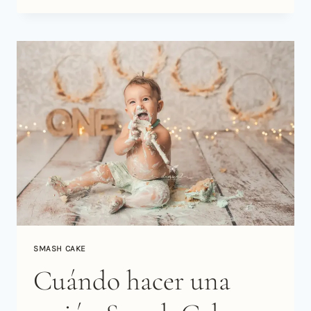
LLEVAR
A
UNA
SESIÓN
SMASH
CAKE
SMASH CAKE
Cuándo hacer una